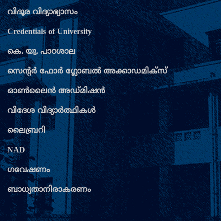
വിദൂര വിദ്യാഭ്യാസം
Credentials of University
കെ. യു. പാഠശാല
സെന്‍റര്‍ ഫോര്‍ ഗ്ലോബല്‍ അക്കാഡമിക്സ്
ഓണ്‍ലൈന്‍ അഡ്മിഷന്‍
വിദേശ വിദ്യാര്‍ത്ഥികള്‍
ശ്രീ. ഭഗവാന്‍ സഹായ്
ലൈബ്രറി
06-02-1966 to 14-05-1967
NAD
ഗവേഷണം
ബാധ്യതാനിരാകരണം