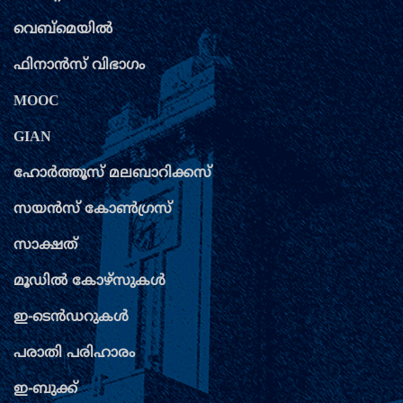
വെബ്മെയില്‍
ശ്രീ. വി. വി. ഗിരി
ഫിനാന്‍സ് വിഭാഗം
01-07-1960 to 11-04-1965
MOOC
GIAN
ഹോര്‍ത്തൂസ് മലബാറിക്കസ്
സയന്‍സ് കോണ്‍ഗ്രസ്
സാക്ഷത്
മൂഡില്‍ കോഴ്സുകള്‍
ഇ-ടെന്‍ഡറുകള്‍
ശ്രീ. എ. പി. ജെയിന്‍
പരാതി പരിഹാരം
12-04-1965 to 05-02-1966
ഇ-ബുക്ക്