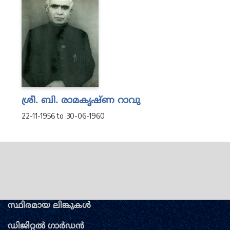
ശ്രീ. ബി. രാമകൃഷ്ണ റാവു
22-11-1956 to 30-06-1960
സ്ഥിരമായ ലിങ്കുകള്‍
ഡിജിറ്റല്‍ ഗാര്‍ഡന്‍