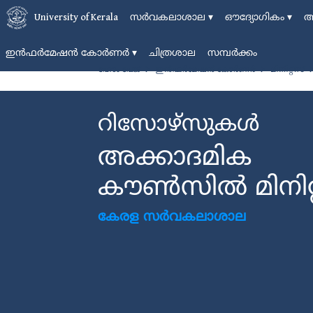
സര്‍വകലാശാല
▾
ഔദ്യോഗികം
▾
അ
University of Kerala
ഇന്‍ഫര്‍മേഷന്‍ കോര്‍ണര്‍
▾
ചിത്രശാല
സമ്പര്‍ക്കം
ഹോം പേജ്
ഇന്‍ഫര്‍മേഷന്‍ കോര്‍ണര്‍
മിനിറ്റ്സ്‍
റിസോഴ്സുകള്‍
അക്കാദമിക
കൗണ്‍സില്‍ മിനിറ്റ
കേരള സര്‍വകലാശാല