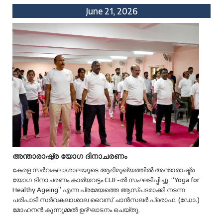
June 21, 2026
അന്താരാഷ്ട്ര യോഗ ദിനാചരണം
കേരള സർവകലാശാലയുടെ ആഭിമുഖ്യത്തിൽ അന്താരാഷ്ട്ര
യോഗ ദിനാചരണം കാര്യവട്ടം CLIF-ൽ സംഘടിപ്പിച്ചു. “Yoga for
Healthy Ageing” എന്ന പ്രമേയത്തെ ആസ്പദമാക്കി നടന്ന
പരിപാടി സർവകലാശാല വൈസ് ചാൻസലർ പ്രൊഫ. (ഡോ.)
മോഹനൻ കുന്നുമ്മൽ ഉദ്ഘാടനം ചെയ്തു.