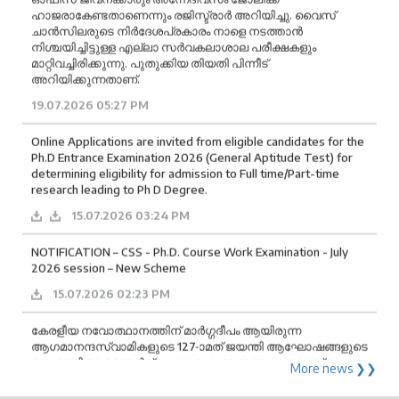
അറിയിക്കുന്നതാണ്.
19.07.2026 05:27 PM
Online Applications are invited from eligible candidates for the
Ph.D Entrance Examination 2026 (General Aptitude Test) for
determining eligibility for admission to Full time/Part-time
research leading to Ph D Degree.
15.07.2026 03:24 PM
NOTIFICATION – CSS - Ph.D. Course Work Examination - July
2026 session – New Scheme
15.07.2026 02:23 PM
കേരളീയ നവോത്ഥാനത്തിന് മാർഗ്ഗദീപം ആയിരുന്ന
ആഗമാനന്ദസ്വാമികളുടെ 127-ാമത് ജയന്തി ആഘോഷങ്ങളുടെ
ഭാഗമായി കേരള സർവ്വകലാശാല വേദാന്ത പഠനകേന്ദ്രം,
ശാസ്തമംഗലം ശ്രീരാമകൃഷ്ണ ആശ്രമ ഓഡിറ്റോറിയത്തിൽ വച്ച്
അനുസ്മരണ സമ്മേളനം നടത്തുന്നു. ശ്രീരാമകൃഷ്ണ ആശ്രമം
മഠാധിപതിയായ സ്വാമി മോക്ഷ വ്രതാനന്ദ അധ്യക്ഷത
വഹിക്കുന്ന പ്രസ്തുത സമ്മേളനം ബഹുമാനപ്പെട്ട കേരള
More news ❯❯
സർവകലാശാല വൈസ് ചാൻസലർ ഡോ. (പ്രൊഫ.)
മോഹനൻ കുന്നുമ്മൽ ഉദ്ഘാടനം ചെയ്യുന്നു. ബേലൂർ