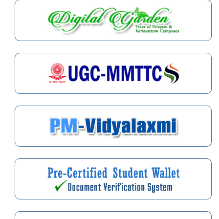
The Department of German invites the application for the
admission to German A2 (Deutsch A2) Short term Programme
for August 2026 admissions.
07.08.2026 04:37 PM
Application for Financial Assistance from State Plan Funds
(2026 – 27) for the Conduct of Webinars by the Teaching
Departments/Centres of the University
05.08.2026 02:38 PM
Application for financial assistance from State Plan Funds
(2026-27) for the Conduct of Hybrid Programmes -
State/National/International Seminars/ Symposia/ Conferences/
Workshops/ Training Programmes by the Teaching