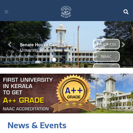
Previous
Nex
NIRF RANKING
FYUGP CSS
2025
NAAC
NIRF
News & Events