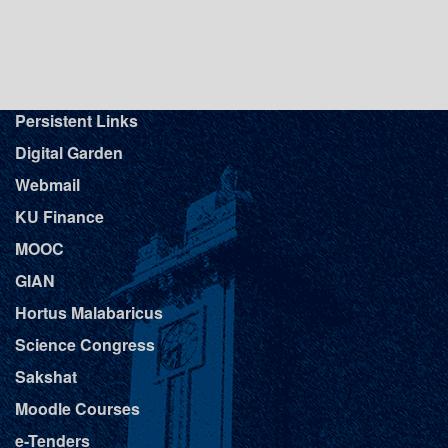
ശ്രീരാമകൃഷ്ണാശ്രമത്തിലെ പരമാചാര്യനായിരുന്ന
സ്വപ്രഭാനന്ദ സ്വാമിജി അനുഗ്രഹഭാഷണം
നിർവഹിക്കുന്നതാണ്. ശ്രീ. തലനാട് ചന്ദ്രശേഖരൻ നായർ,
പ്രൊഫ. എം. ജി ശശിഭൂഷൻ, പ്രൊഫ. എം. വി. നടേശൻ,
പ്രൊഫ. കെ. ഉണ്ണികൃഷ്ണൻ ഡോ. ആനന്ദ് രാജ് തുടങ്ങിയ
പ്രമുഖർ പ്രസ്തുത സമ്മേളനത്തിൽ വിവിധ വിഷയങ്ങളെ
ആസ്പദമാക്കി സംസാരിക്കുന്നതാണ് എല്ലാ
Persistent Links
സജ്ജനങ്ങളുടെയും സാന്നിദ്ധ്യ സഹകരണങ്ങൾ സാദരം
Digital Garden
ക്ഷണിച്ചുകൊള്ളുന്നു. ബന്ധപ്പെടേണ്ട നമ്പർ +918921590424.
13.07.2026 04:57 PM
Webmail
KU Finance
Notification - Applications are invited for admission to the
Master of Visual Arts in Painting and Master of Visual Arts in
MOOC
Art History offered for the year 2026 - 27 at the Raja Ravi
Varma Centre of Excellence for Visual Arts, Mavelikara.
GIAN
10.07.2026 02:43 PM
Hortus Malabaricus
Science Congress
Notification - Ph.D. Course Work Examinations, December
2025 – Applications for Revaluation – Invited -reg.
Sakshat
06.07.2026 12:25 PM
Moodle Courses
e-Tenders